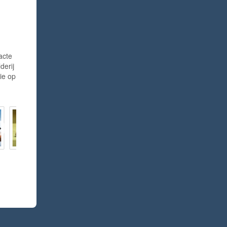
acte
derij
ie op