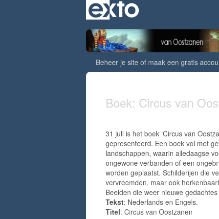
Beheer je site
of
maak een gratis accou
Boek: Circus van Oo
31 juli is het boek ‘Circus van Oostza
gepresenteerd. Een boek vol met ge
landschappen, waarin alledaagse vo
ongewone verbanden of een ongebrui
worden geplaatst. Schilderijen die 
vervreemden, maar ook herkenbaar
Beelden die weer nieuwe gedachtes 
Tekst
: Nederlands en Engels.
Titel
: Circus van Oostzanen