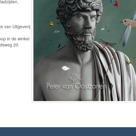
ladzijden,
te van Uitgeverij
oop in de winkel
idsweg 20.