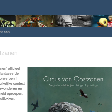
nt aan
.
stzanen
nen’ officieel
fantaseerde
orwerpen in
kelijke context
verwonderen en
heid oproepen.
uitlokken.