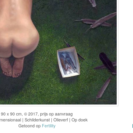
90 x 90 cm, © 2017, prijs op aanvraag
ensionaal | Schilderkunst | Olieverf | Op doek
Getoond op
Fertility