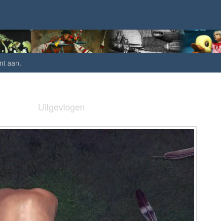
nt aan
.
Uitgevlogen