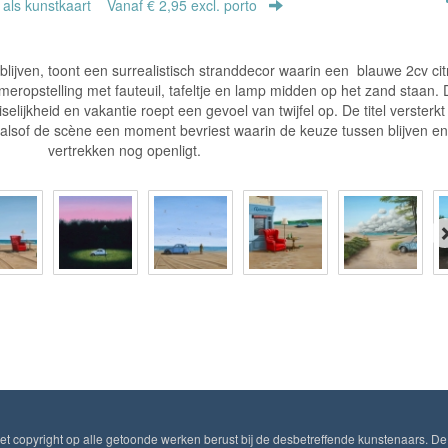
r als kunstkaart
Vanaf € 2,95 excl. porto
ik blijven, toont een surrealistisch stranddecor waarin een blauwe 2cv ci
eropstelling met fauteuil, tafeltje en lamp midden op het zand staan.
ijkheid en vakantie roept een gevoel van twijfel op. De titel versterkt
, alsof de scène een moment bevriest waarin de keuze tussen blijven en
vertrekken nog openligt.
Het copyright op alle getoonde werken berust bij de desbetreffende kunstenaars. De