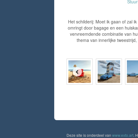
Stuu
Het schilderij: Moet ik gaan of zal 
omringt door bagage en een huiskam
vervreemdende combinatie van huisel
thema van innerlijke tweestrijd
Deze site is onderdeel van
www.exto.art
. 