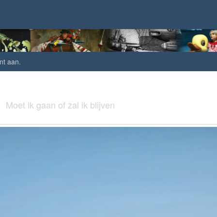
nt aan
.
Moet ik gaan of zal ik blijven