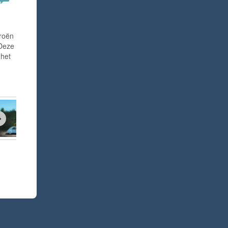
troën
 Deze
 het