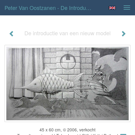
Peter Van Oostzanen - De Introductie Van Een Nieuw Model
Tog
navi
De introductie van een nieuw model
45 x 60 cm, © 2006, verkocht