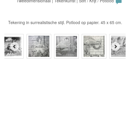
Tweedimensionaal | Tekenkunst | Stift / Krijt / Potlood
Tekening in surrealistische stijl. Potlood op papier. 45 x 65 cm.