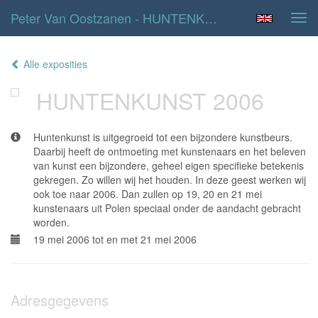
Peter Van Oostzanen - HUNTENKUNST 2006
Tog
navi
Alle exposities
HUNTENKUNST 2006
Huntenkunst is uitgegroeid tot een bijzondere kunstbeurs.
Daarbij heeft de ontmoeting met kunstenaars en het beleven
van kunst een bijzondere, geheel eigen specifieke betekenis
gekregen. Zo willen wij het houden. In deze geest werken wij
ook toe naar 2006. Dan zullen op 19, 20 en 21 mei
kunstenaars uit Polen speciaal onder de aandacht gebracht
worden.
19 mei 2006 tot en met 21 mei 2006
Adresgegevens